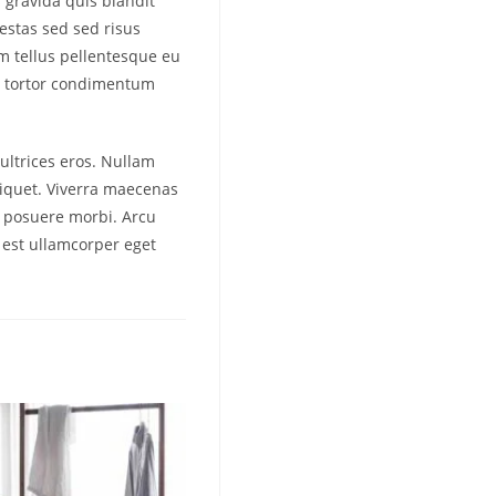
 gravida quis blandit
gestas sed sed risus
m tellus pellentesque eu
ae tortor condimentum
ultrices eros. Nullam
aliquet. Viverra maecenas
s posuere morbi. Arcu
a est ullamcorper eget