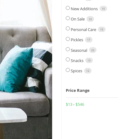
New Additions
15
On Sale
19
Personal Care
15
Pickles
17
Seasonal
23
Snacks
13
Spices
12
Price Range
$
13
-
$
546