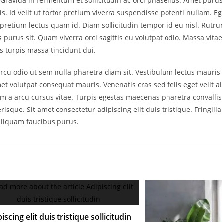
 Gravida in fermentum et sollicitudin ac orci phasellus. Amet purus
isis. Id velit ut tortor pretium viverra suspendisse potenti nullam. E
retium lectus quam id. Diam sollicitudin tempor id eu nisl. Rutru
is purus sit. Quam viverra orci sagittis eu volutpat odio. Massa vit
us turpis massa tincidunt dui.
rcu odio ut sem nulla pharetra diam sit. Vestibulum lectus mauris 
met volutpat consequat mauris. Venenatis cras sed felis eget velit 
psum a arcu cursus vitae. Turpis egestas maecenas pharetra convalli
isque. Sit amet consectetur adipiscing elit duis tristique. Fringill
 aliquam faucibus purus.
iscing elit duis tristique sollicitudin