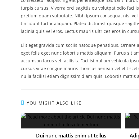
consectetur adipiscing elit pellentesque habitant morbi.
turpis cursus. Viverra orci sagittis eu volutpat odio facil
pretium quam vulputate. Nibh ipsum consequat nisl vel p
tincidunt tortor aliquam. Platea dictumst quisque sagitt
lacinia quis vel eros. Lectus mauris ultrices eros in curs
Elit eget gravida cum sociis natoque penatibus. Ornare a
eget felis eget nunc lobortis mattis aliquam. Purus sit a
accumsan lacus vel facilisis. Facilisi nullam vehicula i
cursus vitae congue mauris rhoncus aenean vel elit sceler
nulla facilisi etiam dignissim diam quis. Lobortis mattis
YOU MIGHT ALSO LIKE
Dui nunc mattis enim ut tellus
Adip