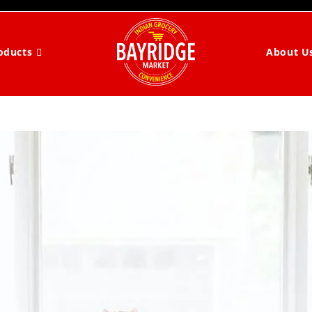
About U
oducts