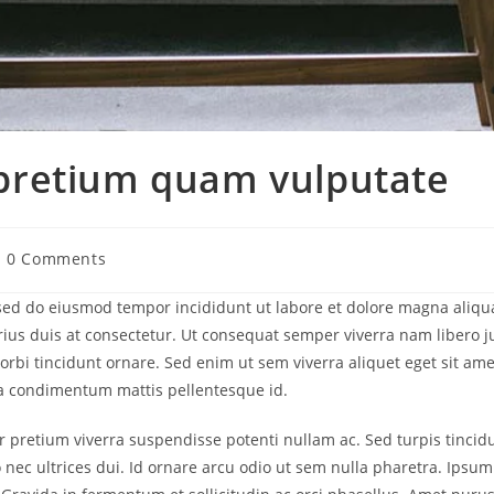
 pretium quam vulputate
Post
0 Comments
comments:
, sed do eiusmod tempor incididunt ut labore et dolore magna aliqu
ius duis at consectetur. Ut consequat semper viverra nam libero ju
rbi tincidunt ornare. Sed enim ut sem viverra aliquet eget sit amet
na condimentum mattis pellentesque id.
r pretium viverra suspendisse potenti nullam ac. Sed turpis tincidu
 nec ultrices dui. Id ornare arcu odio ut sem nulla pharetra. Ipsum