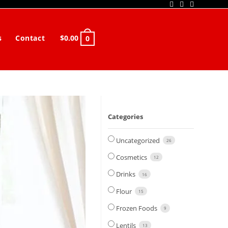
s
Contact
$
0.00
0
Toggle
website
search
Categories
Uncategorized
26
Cosmetics
12
Drinks
16
Flour
15
Frozen Foods
9
Lentils
13