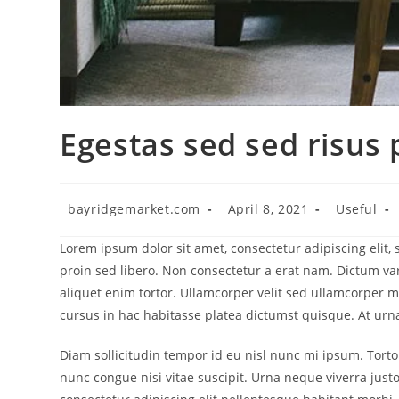
Egestas sed sed risus
Post
Post
Post
bayridgemarket.com
April 8, 2021
Useful
author:
published:
category:
Lorem ipsum dolor sit amet, consectetur adipiscing elit
proin sed libero. Non consectetur a erat nam. Dictum var
aliquet enim tortor. Ullamcorper velit sed ullamcorper mo
cursus in hac habitasse platea dictumst quisque. At ur
Diam sollicitudin tempor id eu nisl nunc mi ipsum. Torto
nunc congue nisi vitae suscipit. Urna neque viverra justo